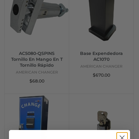
AC5080-QSPINS
Base Expendedora
Tornillo En Mango En T
AC1070
Tornillo Rápido
AMERICAN CHANGER
AMERICAN CHANGER
$670.00
$68.00