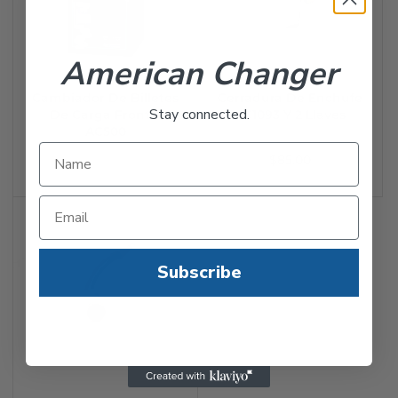
American Changer
Cambiador De Billetes
Cerradura De Enchufe
Stay connected.
De Carga Frontal
AC1093 Y 2 Llaves
AC500
AMERICAN CHANGER
AMERICAN CHANGER
$85.00
Subscribe