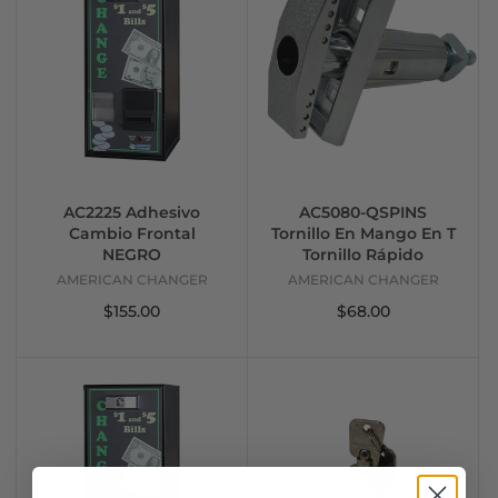
AC2225 Adhesivo
AC5080-QSPINS
Cambio Frontal
Tornillo En Mango En T
NEGRO
Tornillo Rápido
AMERICAN CHANGER
AMERICAN CHANGER
$155.00
$68.00